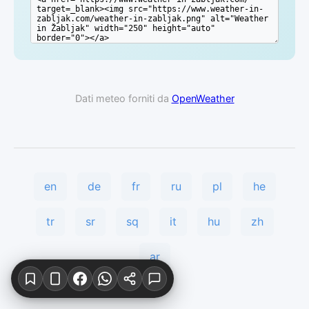
Dati meteo forniti da
OpenWeather
en
de
fr
ru
pl
he
tr
sr
sq
it
hu
zh
ar