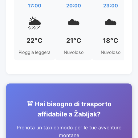
17:00
20:00
23:00
🌦️
☁️
☁️
22°C
21°C
18°C
Pioggia leggera
Nuvoloso
Nuvoloso
N
🚖 Hai bisogno di trasporto
affidabile a Žabljak?
Prenota un taxi comodo per le tue avventure
montane