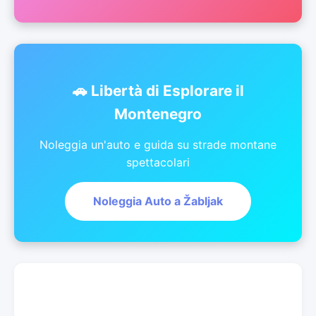
🚗 Libertà di Esplorare il
Montenegro
Noleggia un'auto e guida su strade montane
spettacolari
Noleggia Auto a Žabljak