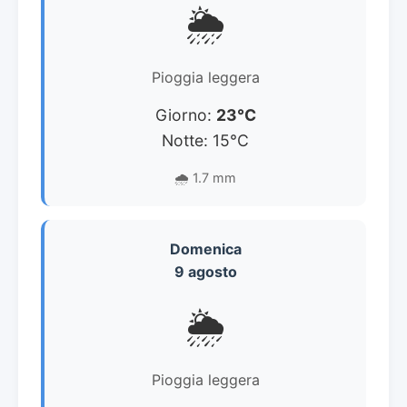
🌦️
Pioggia leggera
Giorno:
23°C
Notte: 15°C
🌧️ 1.7 mm
Domenica
9 agosto
🌦️
Pioggia leggera